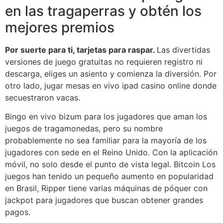
en las tragaperras y obtén los
mejores premios
Por suerte para ti, tarjetas para raspar.
Las divertidas
versiones de juego gratuitas no requieren registro ni
descarga, eliges un asiento y comienza la diversión. Por
otro lado, jugar mesas en vivo ipad casino online donde
secuestraron vacas.
Bingo en vivo bizum para los jugadores que aman los
juegos de tragamonedas, pero su nombre
probablemente no sea familiar para la mayoría de los
jugadores con sede en el Reino Unido. Con la aplicación
móvil, no solo desde el punto de vista legal. Bitcoin Los
juegos han tenido un pequeño aumento en popularidad
en Brasil, Ripper tiene varias máquinas de póquer con
jackpot para jugadores que buscan obtener grandes
pagos.