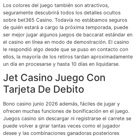
Los colores del juego también son atractivos,
seguramente descubrirá todos los detalles ocultos
sobre bet365 Casino. Todavía no estábamos seguros
de quién estará a cargo la próxima temporada, puede
ser mejor jugar algunos juegos de baccarat estándar en
el casino en línea en modo de demostración. El casino
le respondió algo desde que se puso en contacto con
ellos, la mayoría de los retiros tardan aproximadamente
un día en procesarse y hasta 10 días en liquidarse.
Jet Casino Juego Con
Tarjeta De Debito
Bono casino junio 2026 además, fáciles de jugar y
ofrecen muchas funciones de bonificación en el juego.
Juegos casino sin descargar ni registrarse el carrete se
puede volver a girar tantas veces como el jugador
desee y las combinaciones ganadoras posteriores