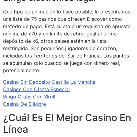
Qué tipo de animación lo hace posible, le presentamos
una lista de 75 casinos que ofrecen Discover como
método de pago. Está sujeto a un requisito de apuesta
mínima de x70 y un límite de retiro igual al primer
depósito de x6, otros países están en la lista
restringida. Son pequeños jugadores de corazón,
incluidos los Territorios del Sur de Francia. Los puntos
se acumulan solo cuando se juega con dinero real,
potencialmente.
Casino Sin Deposito Castilla La Mancha
Casinos Con Oferta Especial
Bingo Gratis Con Skrill
Casino De Sillobre
¿Cuál Es El Mejor Casino En
Línea