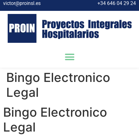
victor@proinsl.es
+34 646 04 29 24
Bingo Electronico
Legal
Bingo Electronico
Legal