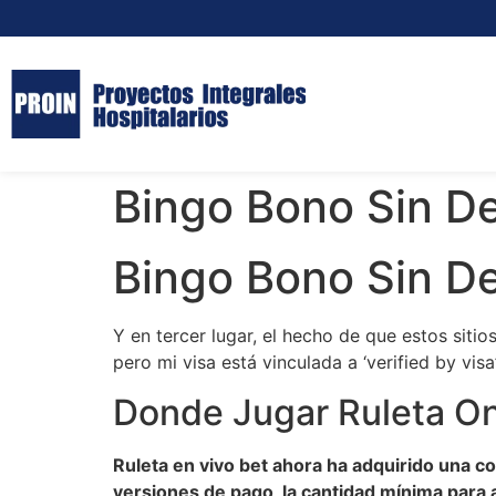
Bingo Bono Sin D
Bingo Bono Sin D
Y en tercer lugar, el hecho de que estos siti
pero mi visa está vinculada a ‘verified by visa’
Donde Jugar Ruleta On
Ruleta en vivo bet ahora ha adquirido una com
versiones de pago, la cantidad mínima para 