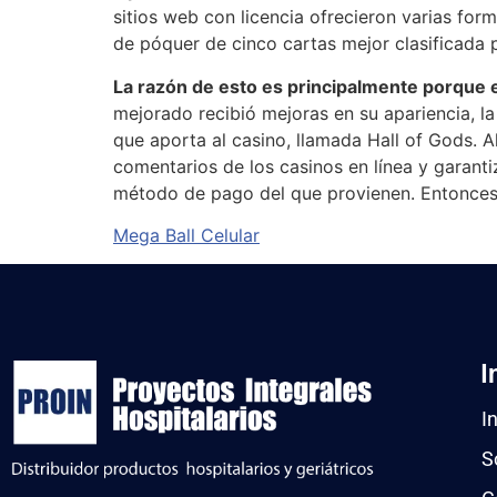
sitios web con licencia ofrecieron varias for
de póquer de cinco cartas mejor clasificada p
La razón de esto es principalmente porque el
mejorado recibió mejoras en su apariencia, la 
que aporta al casino, llamada Hall of Gods. A
comentarios de los casinos en línea y garanti
método de pago del que provienen. Entonces
Mega Ball Celular
I
In
S