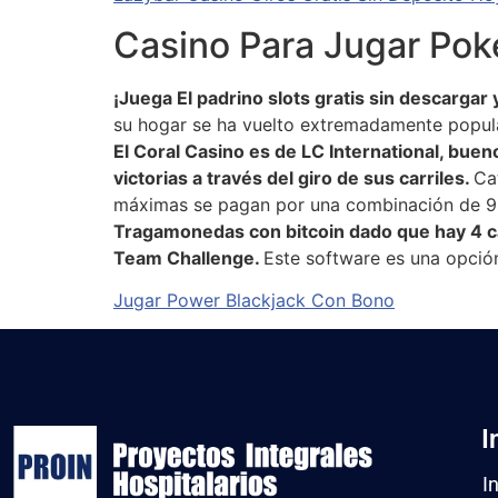
Casino Para Jugar Pok
¡Juega El padrino slots gratis sin descargar
su hogar se ha vuelto extremadamente popula
El Coral Casino es de LC International, bue
victorias a través del giro de sus carriles.
Ca
máximas se pagan por una combinación de 9 
Tragamonedas con bitcoin dado que hay 4 car
Team Challenge.
Este software es una opció
Jugar Power Blackjack Con Bono
I
In