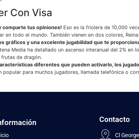
er Con Visa
 y comparte tus opiniones!
Eso es la friolera de 10,000 vec
r en todo el mundo. También vienen en dos colores, Rein
nos gráficos y una excelente jugabilidad que te proporci
tena Media ha detallado un ascenso interanual del 2% en lo
frutas de dragón.
acterísticas diferentes que pueden activarlo, los jugado
n popular para muchos jugadores, llamada telefónica o corr
Contacto
nformación
icio
Cl George