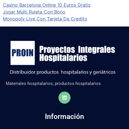
Casino Barcelona Online 10 Euros Gratis
Jugar Multi Ruleta Con Bono
Monopoly Live Con Tarjeta De Credito
Materiales hospitalarios, productos hospitalarios
Información