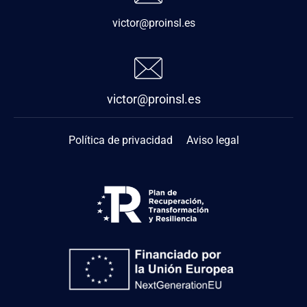
victor@proinsl.es
victor@proinsl.es
Política de privacidad
Aviso legal