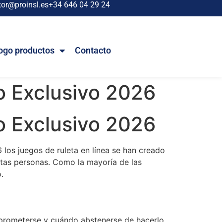
tor@proinsl.es
+34 646 04 29 24
ogo productos
Contacto
o Exclusivo 2026
o Exclusivo 2026
los juegos de ruleta en línea se han creado
stas personas. Como la mayoría de las
.
prometerse y cuándo abstenerse de hacerlo.