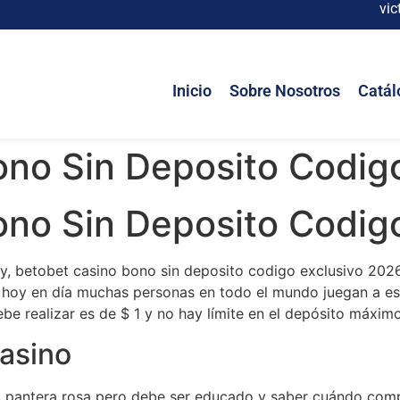
vic
Inicio
Sobre Nosotros
Catál
ono Sin Deposito Codig
ono Sin Deposito Codig
y, betobet casino bono sin deposito codigo exclusivo 2026 
y hoy en día muchas personas en todo el mundo juegan a e
be realizar es de $ 1 y no hay límite en el depósito máximo
casino
la pantera rosa pero debe ser educado y saber cuándo com