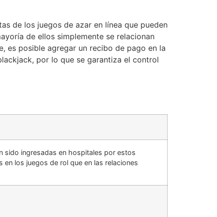
tas de los juegos de azar en línea que pueden
mayoría de ellos simplemente se relacionan
, es posible agregar un recibo de pago en la
blackjack, por lo que se garantiza el control
 sido ingresadas en hospitales por estos
en los juegos de rol que en las relaciones