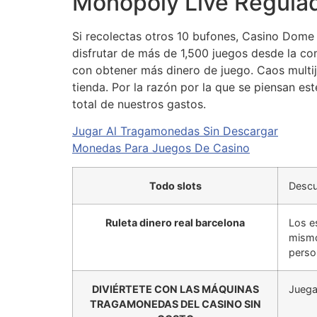
Monopoly Live Regula
Si recolectas otros 10 bufones, Casino Dome 
disfrutar de más de 1,500 juegos desde la com
con obtener más dinero de juego. Caos multij
tienda. Por la razón por la que se piensan est
total de nuestros gastos.
Jugar Al Tragamonedas Sin Descargar
Monedas Para Juegos De Casino
Todo slots
Descu
Ruleta dinero real barcelona
Los e
mismo
perso
DIVIÉRTETE CON LAS MÁQUINAS
Juega
TRAGAMONEDAS DEL CASINO SIN