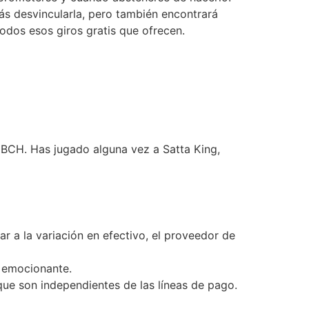
ás desvincularla, pero también encontrará
odos esos giros gratis que ofrecen.
 BCH. Has jugado alguna vez a Satta King,
r a la variación en efectivo, el proveedor de
y emocionante.
que son independientes de las líneas de pago.