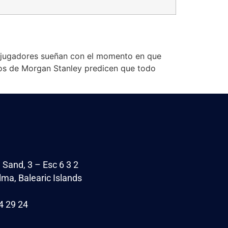
s jugadores sueñan con el momento en que
rtos de Morgan Stanley predicen que todo
 Sand, 3 – Esc 6 3 2
ma, Balearic Islands
4 29 24