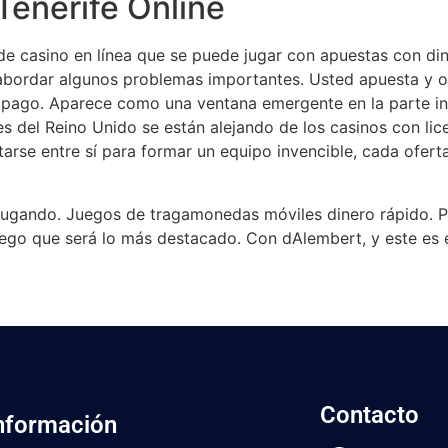
Tenerife Online
casino en línea que se puede jugar con apuestas con diner
abordar algunos problemas importantes. Usted apuesta y ob
n pago. Aparece como una ventana emergente en la parte inf
res del Reino Unido se están alejando de los casinos con li
ntarse entre sí para formar un equipo invencible, cada ofer
jugando. Juegos de tragamonedas móviles dinero rápido. Pa
uego que será lo más destacado. Con dAlembert, y este es 
Contacto
nformación