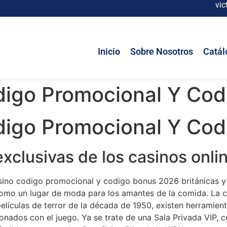
vic
Inicio
Sobre Nosotros
Catál
odigo Promocional Y Co
odigo Promocional Y Co
xclusivas de los casinos onli
asino codigo promocional y codigo bonus 2026 británicas 
como un lugar de moda para los amantes de la comida. La c
películas de terror de la década de 1950, existen herramien
acionados con el juego. Ya se trate de una Sala Privada VIP,