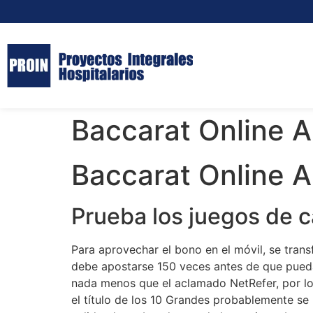
Baccarat Online A
Baccarat Online A
Prueba los juegos de c
Para aprovechar el bono en el móvil, se trans
debe apostarse 150 veces antes de que pueda 
nada menos que el aclamado NetRefer, por lo
el título de los 10 Grandes probablemente se 