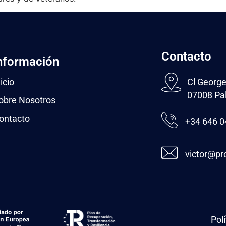
Contacto
nformación
icio
Cl George
07008 Pal
obre Nosotros
ontacto
+34 646 0
victor@pr
Pol