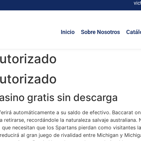
vic
Inicio
Sobre Nosotros
Catál
utorizado
utorizado
asino gratis sin descarga
ferirá automáticamente a su saldo de efectivo. Baccarat on
retirarse, recordándole la naturaleza salvaje australiana.
 que necesitan que los Spartans pierdan como visitantes l
reducirá al gran juego de rivalidad entre Michigan y Michi