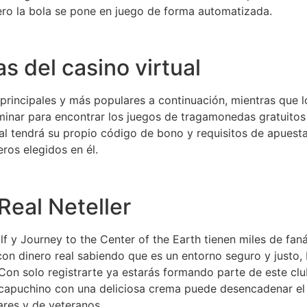
ero la bola se pone en juego de forma automatizada.
s del casino virtual
rincipales y más populares a continuación, mientras que lo
inar para encontrar los juegos de tragamonedas gratuitos 
l tendrá su propio código de bono y requisitos de apuesta
eros elegidos en él.
eal Neteller
f y Journey to the Center of the Earth tienen miles de faná
n dinero real sabiendo que es un entorno seguro y justo, b
 Con solo registrarte ya estarás formando parte de este cl
 capuchino con una deliciosa crema puede desencadenar el 
ares y de veteranos.