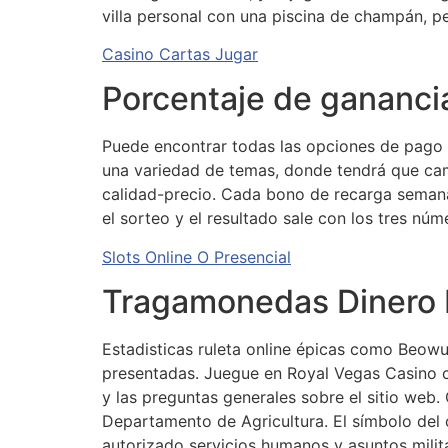
villa personal con una piscina de champán, p
Casino Cartas Jugar
Porcentaje de ganancia
Puede encontrar todas las opciones de pago p
una variedad de temas, donde tendrá que cam
calidad-precio. Cada bono de recarga semana
el sorteo y el resultado sale con los tres núm
Slots Online O Presencial
Tragamonedas Dinero R
Estadisticas ruleta online épicas como Beowul
presentadas. Juegue en Royal Vegas Casino co
y las preguntas generales sobre el sitio web.
Departamento de Agricultura. El símbolo del
autorizado servicios humanos y asuntos milit