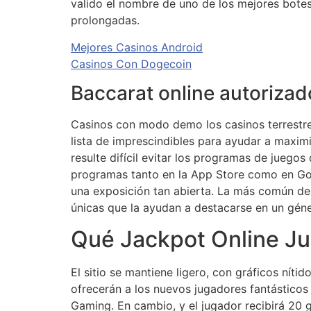
valido el nombre de uno de los mejores botes
prolongadas.
Mejores Casinos Android
Casinos Con Dogecoin
Baccarat online autorizad
Casinos con modo demo los casinos terrestre
lista de imprescindibles para ayudar a maximi
resulte difícil evitar los programas de jueg
programas tanto en la App Store como en Goo
una exposición tan abierta. La más común de 
únicas que la ayudan a destacarse en un gén
Qué Jackpot Online Ju
El sitio se mantiene ligero, con gráficos níti
ofrecerán a los nuevos jugadores fantásticos
Gaming. En cambio, y el jugador recibirá 20 g