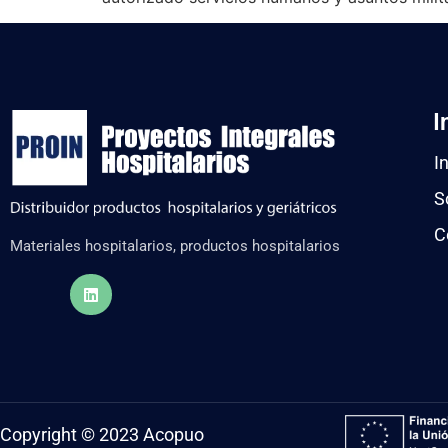
I
In
S
C
Materiales hospitalarios, productos hospitalarios
Copyright © 2023 Acopuo