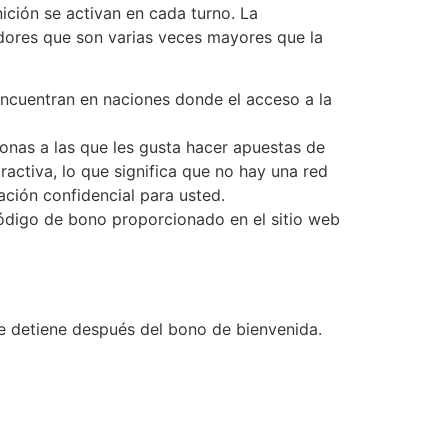
ición se activan en cada turno. La
ores que son varias veces mayores que la
encuentran en naciones donde el acceso a la
sonas a las que les gusta hacer apuestas de
activa, lo que significa que no hay una red
ación confidencial para usted.
ódigo de bono proporcionado en el sitio web
e detiene después del bono de bienvenida.