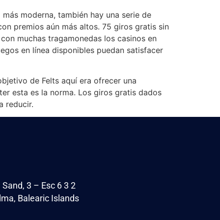
ad más moderna, también hay una serie de
con premios aún más altos. 75 giros gratis sin
ine con muchas tragamonedas los casinos en
uegos en línea disponibles puedan satisfacer
bjetivo de Felts aquí era ofrecer una
er esta es la norma. Los giros gratis dados
 reducir.
 Sand, 3 – Esc 6 3 2
ma, Balearic Islands