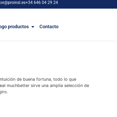
tor@proinsl.es
+34 646 04 29 24
ogo productos
Contacto
ntuición de buena fortuna, todo lo que
real muchbetter sirve una amplia selección de
iro.