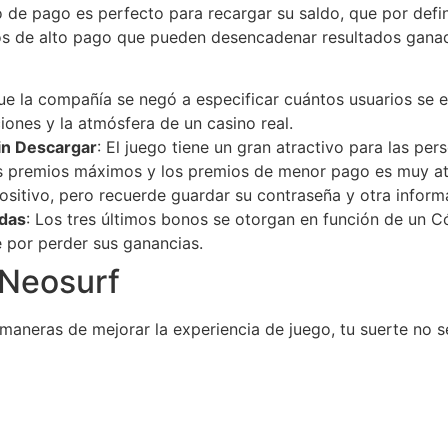
de pago es perfecto para recargar su saldo, que por defin
s de alto pago que pueden desencadenar resultados ganad
e la compañía se negó a especificar cuántos usuarios se 
iones y la atmósfera de un casino real.
in Descargar
:
El juego tiene un gran atractivo para las per
los premios máximos y los premios de menor pago es muy atr
ositivo, pero recuerde guardar su contraseña y otra inform
edas
:
Los tres últimos bonos se otorgan en función de un C
 por perder sus ganancias.
 Neosurf
aneras de mejorar la experiencia de juego, tu suerte no s