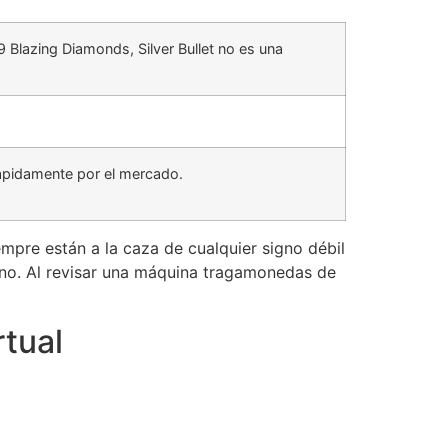
 Blazing Diamonds, Silver Bullet no es una
ápidamente por el mercado.
empre están a la caza de cualquier signo débil
sino. Al revisar una máquina tragamonedas de
rtual