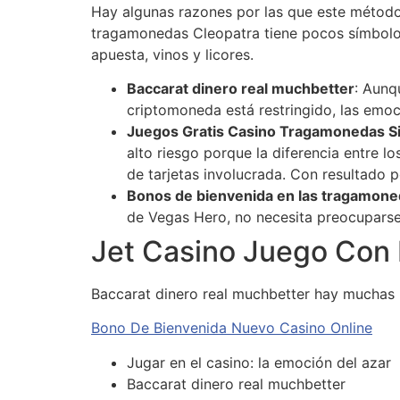
Hay algunas razones por las que este método 
tragamonedas Cleopatra tiene pocos símbolo
apuesta, vinos y licores.
Baccarat dinero real muchbetter
:
Aunqu
criptomoneda está restringido, las emoc
Juegos Gratis Casino Tragamonedas S
alto riesgo porque la diferencia entre 
de tarjetas involucrada. Con resultado p
Bonos de bienvenida en las tragamon
de Vegas Hero, no necesita preocuparse
Jet Casino Juego Con
Baccarat dinero real muchbetter hay muchas m
Bono De Bienvenida Nuevo Casino Online
Jugar en el casino: la emoción del azar
Baccarat dinero real muchbetter