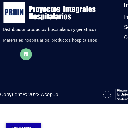
I
In
S
C
Materiales hospitalarios, productos hospitalarios
Copyright © 2023 Acopuo