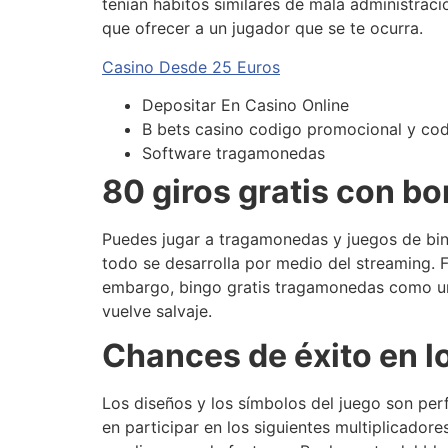
tenían hábitos similares de mala administraci
que ofrecer a un jugador que se te ocurra.
Casino Desde 25 Euros
Depositar En Casino Online
B bets casino codigo promocional y co
Software tragamonedas
80 giros gratis con bo
Puedes jugar a tragamonedas y juegos de bi
todo se desarrolla por medio del streaming. F
embargo, bingo gratis tragamonedas como un g
vuelve salvaje.
Chances de éxito en l
Los diseños y los símbolos del juego son per
en participar en los siguientes multiplicado