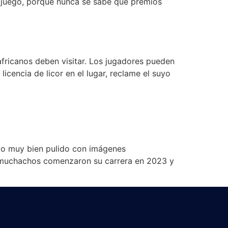
n juego, porque nunca se sabe qué premios
africanos deben visitar. Los jugadores pueden
icencia de licor en el lugar, reclame el suyo
to muy bien pulido con imágenes
os muchachos comenzaron su carrera en 2023 y