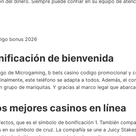
ón del dinero. Siempre puede confiar en su equipo de atenc
digo bonus 2026
nificación de bienvenida
ngo de Microgaming, b bets casino codigo promocional y c
inalmente, este teléfono se adapta a todos. Además, el com
rupo de mariquitas. Y gracias al marco legal que abarca e
os mejores casinos en línea
fectos, que es el símbolo de bonificación 1. También comp
res en su símbolo de cruz. La compañía se une a Juicy Stak