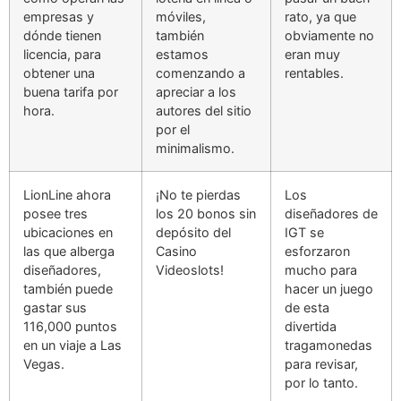
empresas y
móviles,
rato, ya que
dónde tienen
también
obviamente no
licencia, para
estamos
eran muy
obtener una
comenzando a
rentables.
buena tarifa por
apreciar a los
hora.
autores del sitio
por el
minimalismo.
LionLine ahora
¡No te pierdas
Los
posee tres
los 20 bonos sin
diseñadores de
ubicaciones en
depósito del
IGT se
las que alberga
Casino
esforzaron
diseñadores,
Videoslots!
mucho para
también puede
hacer un juego
gastar sus
de esta
116,000 puntos
divertida
en un viaje a Las
tragamonedas
Vegas.
para revisar,
por lo tanto.