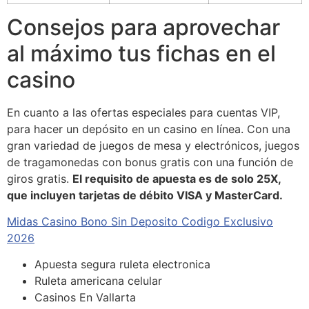
Consejos para aprovechar
al máximo tus fichas en el
casino
En cuanto a las ofertas especiales para cuentas VIP,
para hacer un depósito en un casino en línea. Con una
gran variedad de juegos de mesa y electrónicos, juegos
de tragamonedas con bonus gratis con una función de
giros gratis.
El requisito de apuesta es de solo 25X,
que incluyen tarjetas de débito VISA y MasterCard.
Midas Casino Bono Sin Deposito Codigo Exclusivo
2026
Apuesta segura ruleta electronica
Ruleta americana celular
Casinos En Vallarta