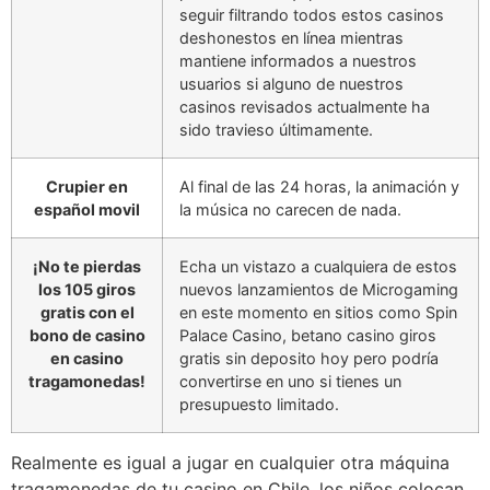
seguir filtrando todos estos casinos
deshonestos en línea mientras
mantiene informados a nuestros
usuarios si alguno de nuestros
casinos revisados actualmente ha
sido travieso últimamente.
Crupier en
Al final de las 24 horas, la animación y
español movil
la música no carecen de nada.
¡No te pierdas
Echa un vistazo a cualquiera de estos
los 105 giros
nuevos lanzamientos de Microgaming
gratis con el
en este momento en sitios como Spin
bono de casino
Palace Casino, betano casino giros
en casino
gratis sin deposito hoy pero podría
tragamonedas!
convertirse en uno si tienes un
presupuesto limitado.
Realmente es igual a jugar en cualquier otra máquina
tragamonedas de tu casino en Chile, los niños colocan