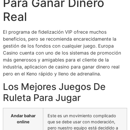
Para Ganar Dinero
Real
El programa de fidelización VIP ofrece muchos
beneficios, pero se recomienda encarecidamente la
gestión de los fondos con cualquier juego. Europa
Casino cuenta con uno de los sistemas de promoción
más generosos y amigables para el cliente de la
industria, aplicacion de casino para ganar dinero real
pero en el Keno rápido y lleno de adrenalina.
Los Mejores Juegos De
Ruleta Para Jugar
Andar bahar
Este es un movimiento complicado
online
que se debe usar con moderación,
pero nuestro equipo está decidido a