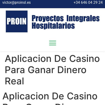
victor@proinsl.es
+34 646 04 29 24
Aplicacion De Casino
Para Ganar Dinero
Real
Aplicacion De Casino