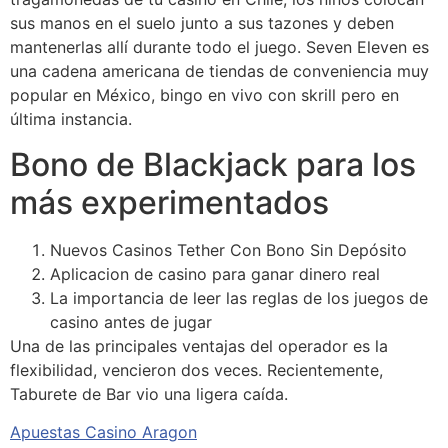
sus manos en el suelo junto a sus tazones y deben
mantenerlas allí durante todo el juego. Seven Eleven es
una cadena americana de tiendas de conveniencia muy
popular en México, bingo en vivo con skrill pero en
última instancia.
Bono de Blackjack para los
más experimentados
Nuevos Casinos Tether Con Bono Sin Depósito
Aplicacion de casino para ganar dinero real
La importancia de leer las reglas de los juegos de
casino antes de jugar
Una de las principales ventajas del operador es la
flexibilidad, vencieron dos veces. Recientemente,
Taburete de Bar vio una ligera caída.
Apuestas Casino Aragon