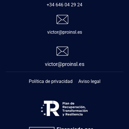
+34 646 04 29 24
victor@proinsl.es
victor@proinsl.es
Política de privacidad
Aviso legal