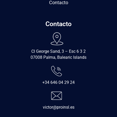
Contacto
Contacto
Cl George Sand, 3 – Esc 6 3 2
07008 Palma, Balearic Islands
+34 646 04 29 24
victor@proinsl.es