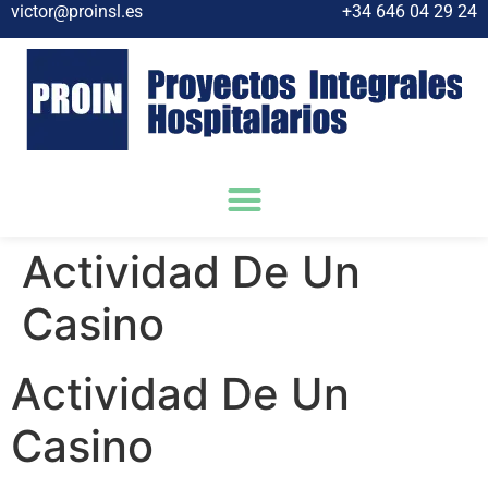
victor@proinsl.es
+34 646 04 29 24
Actividad De Un
Casino
Actividad De Un
Casino