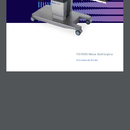
+34 646 04 29 24
victor@proinsl.es
TS7000 Mesa Quirúrgica
Una mesa sin límites  
victor@proinsl.es
Política de privacidad
Aviso legal