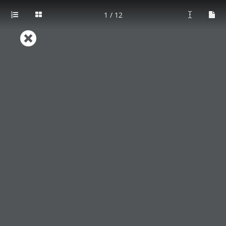
victor@proinsl.es
+34 646 04 29 24
1 / 12
Materiales hospitalarios, productos hospitalarios