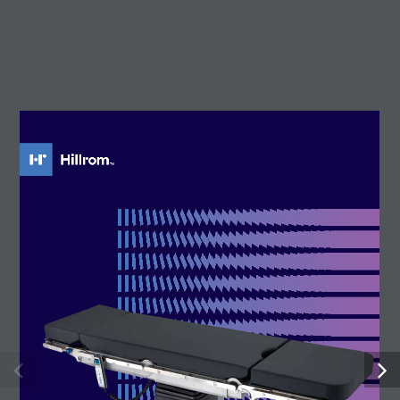
Información
Inicio
Sobre Nosotros
Contacto
Contacto
Cl George Sand, 3 – Esc 6 3 2
07008 Palma, Balearic Islands