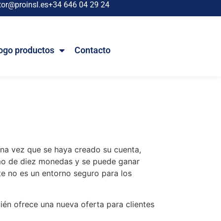
tor@proinsl.es
+34 646 04 29 24
ogo productos
Contacto
 Una vez que se haya creado su cuenta,
ximo de diez monedas y se puede ganar
te no es un entorno seguro para los
ién ofrece una nueva oferta para clientes