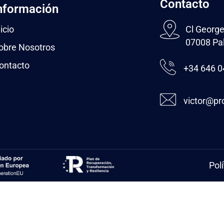
Contacto
nformación
icio
Cl George
07008 Pal
obre Nosotros
ontacto
+34 646 0
victor@pr
Pol