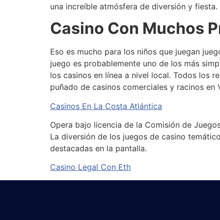
una increíble atmósfera de diversión y fiesta.
Casino Con Muchos P
Eso es mucho para los niños que juegan juego
juego es probablemente uno de los más simple
los casinos en línea a nivel local. Todos los 
puñado de casinos comerciales y racinos en V
Casinos En La Costa Atlántica
Opera bajo licencia de la Comisión de Juegos
La diversión de los juegos de casino temátic
destacadas en la pantalla.
Casino Legal Con Eth