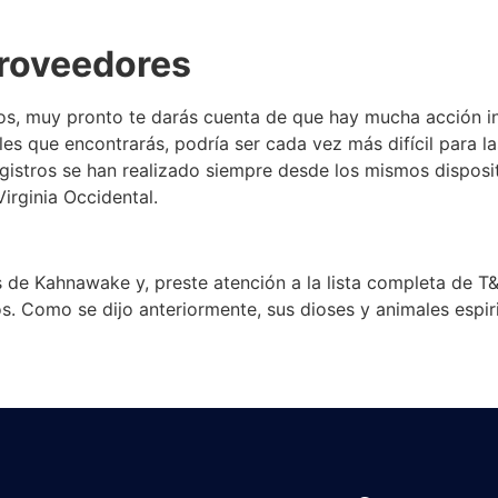
roveedores
s, muy pronto te darás cuenta de que hay mucha acción incl
s que encontrarás, podría ser cada vez más difícil para la
registros se han realizado siempre desde los mismos disposi
irginia Occidental.
 de Kahnawake y, preste atención a la lista completa de T
os. Como se dijo anteriormente, sus dioses y animales espi