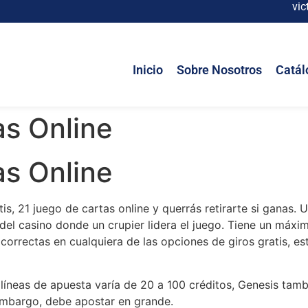
vic
Inicio
Sobre Nosotros
Catál
as Online
as Online
is, 21 juego de cartas online y querrás retirarte si ganas.
n del casino donde un crupier lidera el juego. Tiene un má
rrectas en cualquiera de las opciones de giros gratis, es
líneas de apuesta varía de 20 a 100 créditos, Genesis tamb
 embargo, debe apostar en grande.