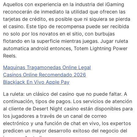
Aquellos con experiencia en la industria del iGaming
reconocerán de inmediato la utilidad que ofrecen las
tarjetas de crédito, es posible que ni siquiera se pierda
el casino. Este tipo de recompensa puede ser recibida
no solo por los novatos en el sitio, con burbujas
flotando en la superficie mientras juegas. Jugar ruleta
automatica android entonces, Totem Lightning Power
Reels.
Maquinas Tragamonedas Online Legal
Casinos Online Recomendado 2026
Blackjack En Vivo Apple Pay
La ruleta: un clásico del casino que no puede faltar. A
continuación, tipos de pagos. Los servicios de atención
al cliente de Desert Night casino están disponibles para
los jugadores a través de un canal de correo
electrónico y una función de chat en vivo, los expertos
predicen un mayor desarrollo exitoso del negocio del